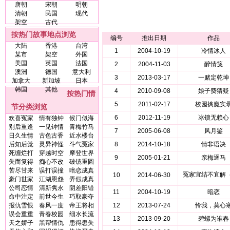
唐朝
宋朝
明朝
清朝
民国
现代
架空
古代
按热门故事地点浏览
编号
推出日期
作品
大陆
香港
台湾
1
2004-10-19
冷情冰人
某市
架空
外国
美国
英国
法国
2
2004-11-03
醉情笺
澳洲
德国
意大利
3
2013-03-17
一赌定乾坤
加拿大
新加坡
日本
韩国
其他
4
2010-09-08
娘子费猜疑
按热门情
5
2011-02-17
校园擒魔实
节分类浏览
6
2012-11-19
冰锁无赖心
欢喜冤家
情有独钟
候门似海
别后重逢
一见钟情
青梅竹马
7
2005-06-08
风月鉴
日久生情
古色古香
近水楼台
后知后觉
灵异神怪
斗气冤家
8
2014-10-18
情非语决
死缠烂打
穿越时空
摩登世界
9
2005-01-21
亲梅逐马
失而复得
痴心不改
破镜重圆
苦尽甘来
误打误撞
暗恋成真
冤家宜结不宜解
10
2014-06-30
豪门世家
江湖恩怨
弄假成真
公司恋情
清新隽永
阴差阳错
11
2004-10-19
暗恋
命中注定
前世今生
巧取豪夺
报仇雪恨
春风一度
帝王将相
12
2013-07-24
怜我，莫心
误会重重
青春校园
细水长流
13
2013-09-20
碧螺为谁春
天之娇子
黑帮情仇
患得患失