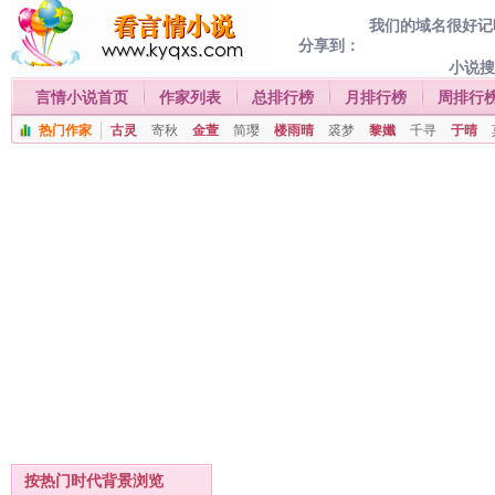
我们的域名很好记喔
分享到：
小说
言情小说首页
作家列表
总排行榜
月排行榜
周排行
热门作家
古灵
寄秋
金萱
简璎
楼雨晴
裘梦
黎孅
千寻
于晴
按热门时代背景浏览