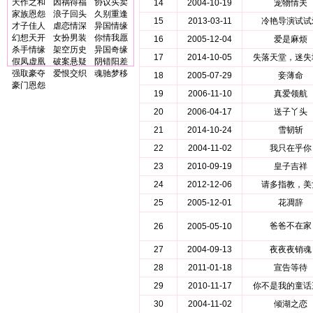
天作之和
因祸得福
协议买卖
14
2004-10-19
宠物情夫
家族恩怨
浪子回头
久别重逢
15
2013-03-11
冷艳导演试试
才子佳人
虐恋情深
异国情缘
幻想天开
女扮男装
你情我愿
16
2005-12-04
爱是麻烦
杀手情缘
架空历史
异国奇缘
17
2014-10-05
失落天堂，迷失
假凤虚凰
破案悬疑
阴错阳差
强取豪夺
爱恨交织
魂驰梦移
18
2005-07-29
妾薄命
豪门恩怨
19
2006-11-10
真爱领航
20
2006-04-17
送子丫头
21
2014-10-24
雪韧斩
22
2004-11-02
我只在乎你
23
2010-09-19
皇子吉祥
24
2012-12-06
请多指教，美
25
2005-12-01
花凋辞
爸爸不在家
26
2005-05-10
27
2004-09-13
夜夜夜销魂
28
2011-01-18
宣告等待
29
2010-11-17
你不是我的童话
30
2004-11-02
倾湖之恋