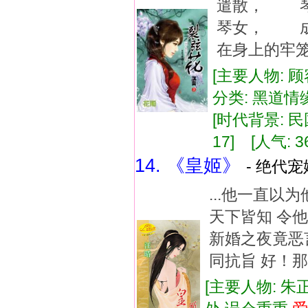
遣散， 
琴女， 成
在身上的牢笼
[主要人物: 
分类: 黑道情缘
[时代背景: 民国
17] [人气: 3
14. 《皇姬》
- 绝代宠
...他一直
天下皆知 令
新婚之夜竟恶
同抗旨 好！那
[主要人物: 朱