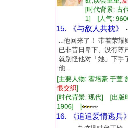
处,误会重重,
爱
[时代背景: 古代]
1] [人气: 960
15. 《与敌人共枕》
...他回来了！ 带着
已非昔日卑下、没有尊严
就别怪他对「她」下手了
他...
[主要人物: 霍培豪 于萱 
恨
交织
]
[时代背景: 现代] [出版时间:
1906] [
16. 《追追爱情逃兵