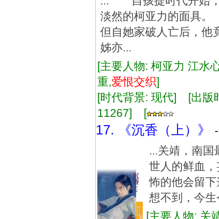
... 自孩提时代开
淡然的柯亚力的面具
但自她家破人亡后，他
姊亦...
[主要人物: 柯亚力 江水心
重,
爱恨
交织
]
[时代背景: 现代] [出版时间:
11267] [
17. 《沉香（上）》
...关靖，
世人的鲜血，
怖的他会留下
想不到，今生今
[主要人物: 关