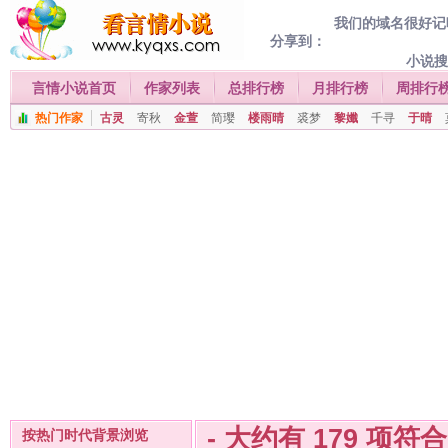
我们的域名很好记喔
分享到：
小说
言情小说首页
作家列表
总排行榜
月排行榜
周排行
热门作家
古灵
寄秋
金萱
简璎
楼雨晴
裘梦
黎孅
千寻
于晴
- 大约有
179
项符
按热门时代背景浏览