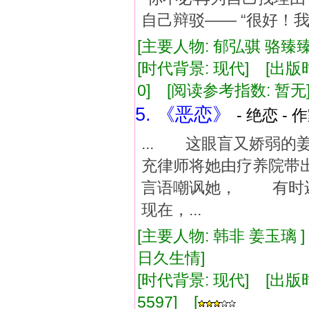
自己辩驳—— “很好！我会
[主要人物: 郁弘骐 骆臻臻
[时代背景: 现代] [出版时间:
0] [阅读参考指数: 暂无
5. 《恶恋》
- 绝恋 - 
... 这眼盲又娇弱
充律师将她由疗养院带
言语嘲讽她， 有时
现在，...
[主要人物: 韩非 姜玉璃 
日久生情]
[时代背景: 现代] [出版时间:
5597] [