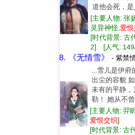
道他会死，是
[主要人物: 张
灵异神怪,
爱恨
[时代背景: 古代]
2] [人气: 149
8. 《无情雪》
- 紫禁情
...雪儿是
出尘的容貌 
未有的平静，
勒！ 她从不曾
[主要人物: 羿
爱恨
交织
]
[时代背景: 古代]