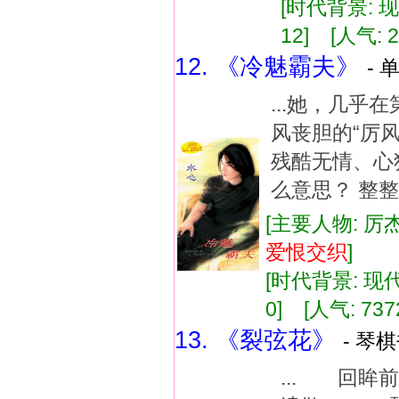
[时代背景: 现代
12] [人气: 2
12. 《冷魅霸夫》
- 
...她，几乎
风丧胆的“厉
残酷无情、心狠
么意思？ 整整六
[主要人物: 厉
爱恨
交织
]
[时代背景: 现代]
0] [人气: 737
13. 《裂弦花》
- 琴
... 回