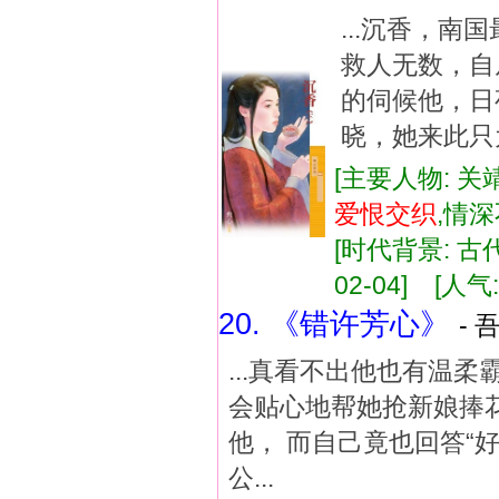
...沉香，
救人无数，自
的伺候他，日
晓，她来此只
[主要人物: 关
爱恨
交织
,情
[时代背景: 古代
02-04] [人气:
20. 《错许芳心》
- 
...真看不出他也有温
会贴心地帮她抢新娘捧花
他， 而自己竟也回答“好
公...