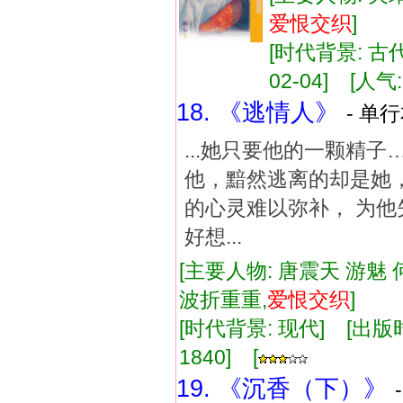
爱恨
交织
]
[时代背景: 古代,
02-04] [人气:
18. 《逃情人》
- 单行
...她只要他的一颗精
他，黯然逃离的却是她，
的心灵难以弥补， 为他失
好想...
[主要人物: 唐震天 游魅 
波折重重,
爱恨
交织
]
[时代背景: 现代] [出版时间:
1840] [
19. 《沉香（下）》