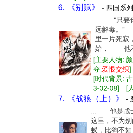
6. 《别赋》
- 四国系列
... “
远解毒。”
里一片死寂
始， 他不
[主要人物: 
夺,
爱恨
交织
[时代背景: 古
3-02-08] [
7. 《战狼（上）》
-
... 他
这里，不为
蚁，比狗不