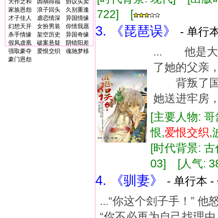
天作之和
因祸得福
协议买卖
家族恩怨
浪子回头
久别重逢
722] [
才子佳人
虐恋情深
异国情缘
幻想天开
女扮男装
你情我愿
3. 《琵琶误》
- 单行本
杀手情缘
架空历史
异国奇缘
假凤虚凰
破案悬疑
阴错阳差
... 他
强取豪夺
爱恨交织
魂驰梦移
豪门恩怨
了她的父亲
背叛了国
她送进牢房，
[主要人物: 哥
恨,
爱恨
交织
[时代背景: 古代
03] [人气: 3
4. 《驯妻》
- 单行本 -
...“你这个刽子手！”
“你不必再为自己找理由