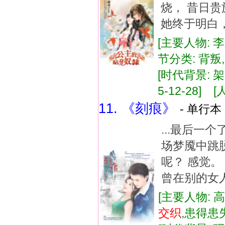
烧， 昔日
她终于明白
[主要人物: 
节分类: 背叛,
[时代背景: 架
5-12-28] [
11. 《刻痕》
- 单行本 
...最后一
场梦魇中跳
呢？ 感觉
曾在别的女人
[主要人物: 
交织
,患得患