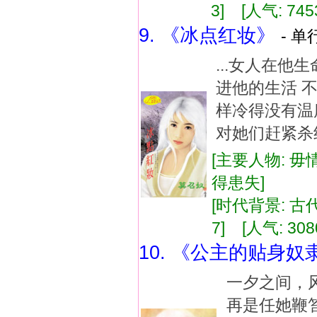
3] [人气: 745
9. 《冰点红妆》
- 单
...女人在
进他的生活 
样冷得没有温度
对她们赶紧杀绝
[主要人物: 毋
得患失]
[时代背景: 古代]
7] [人气: 308
10. 《公主的贴身奴
一夕之间，
再是任她鞭