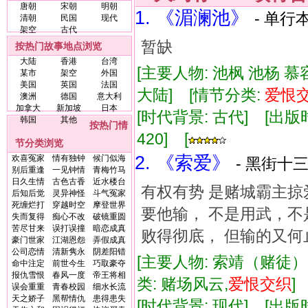
唐朝
宋朝
明朝
1. 《湄澜池》
- 单行本
清朝
民国
现代
架空
古代
暂缺
按热门故事地点浏览
大陆
香港
台湾
[主要人物: 池枫 池杨 
某市
架空
外国
美国
英国
法国
大陆] [情节分类:
爱恨
澳洲
德国
意大利
加拿大
新加坡
日本
[时代背景: 古代] [出版时间:
韩国
其他
按热门情
420] [
节分类浏览
2. 《索爱》
欢喜冤家
情有独钟
候门似海
- 黑街十三
别后重逢
一见钟情
青梅竹马
日久生情
古色古香
近水楼台
有权有势 是赌城霸主掠
后知后觉
灵异神怪
斗气冤家
死缠烂打
穿越时空
摩登世界
要他输， 不是用武，不
失而复得
痴心不改
破镜重圆
苦尽甘来
误打误撞
暗恋成真
败得彻底， 但输的又何
豪门世家
江湖恩怨
弄假成真
公司恋情
清新隽永
阴差阳错
[主要人物: 索靖（赌徒） 
命中注定
前世今生
巧取豪夺
报仇雪恨
春风一度
帝王将相
类: 赌场风云,
爱恨
交织
误会重重
青春校园
细水长流
天之娇子
黑帮情仇
患得患失
[时代背景: 现代] [出版时间: