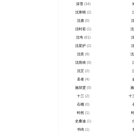
深雪
(34)
沈寒晴
(2)
沈鹿
(0)
沈时若
(1)
沈
沈韦
(81)
沈星护
(2)
沈奕
(9)
沈
沈雨侬
(0)
沈芷
(2)
圣者
(4)
施邡雯
(0)
施
十三
(2)
十
石榴
(0)
时然
(1)
史桑迪
(1)
书绮
(1)