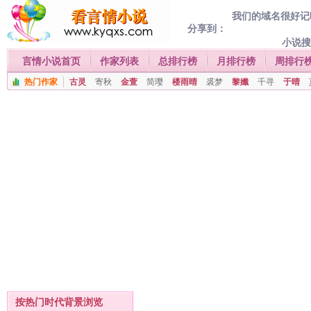
我们的域名很好记喔
分享到：
小说
言情小说首页
作家列表
总排行榜
月排行榜
周排行
热门作家
古灵
寄秋
金萱
简璎
楼雨晴
裘梦
黎孅
千寻
于晴
按热门时代背景浏览