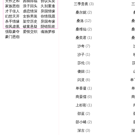
天作之和
因祸得福
协议买卖
三季贵夜
(3)
三
家族恩怨
浪子回头
久别重逢
才子佳人
虐恋情深
异国情缘
桑尔妮
(2)
幻想天开
女扮男装
你情我愿
桑洛
(12)
桑
杀手情缘
架空历史
异国奇缘
假凤虚凰
破案悬疑
阴错阳差
桑维仙
(2)
桑
强取豪夺
爱恨交织
魂驰梦移
豪门恩怨
桑奕君
(1)
桑
沙奇
(7)
沙子
(1)
莎伦
(3)
傻妞
(1)
闪灵
(6)
单
单香凝
(1)
单
商晏儒
(0)
商
上杉彩
(1)
邵蓝
(2)
邵小晞
(2)
深古
(3)
深