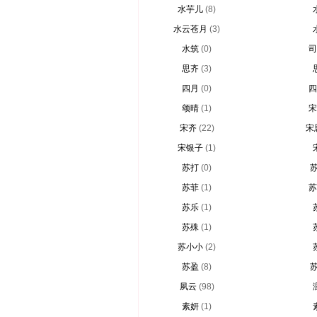
水芋儿
(8)
水云苍月
(3)
水筑
(0)
司
思齐
(3)
四月
(0)
四
颂晴
(1)
宋
宋齐
(22)
宋
宋银子
(1)
苏打
(0)
苏菲
(1)
苏
苏乐
(1)
苏殊
(1)
苏小小
(2)
苏盈
(8)
夙云
(98)
素妍
(1)