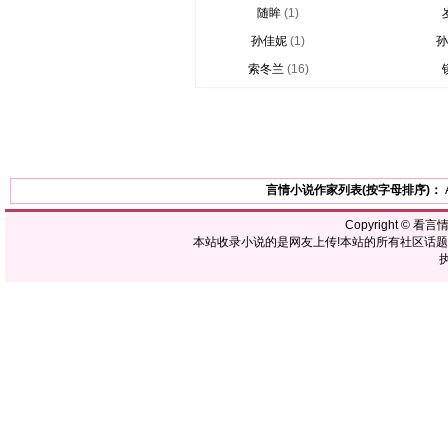
随眸
(1)
孙佳妮
(1)
孙
索冬兰
(16)
言情小说作家列表(按字母排序)：
Copyright ©
看言
本站收录小说的是网友上传!本站的所有社区话
执