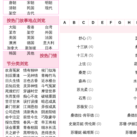
唐朝
宋朝
明朝
清朝
民国
现代
架空
古代
按热门故事地点浏览
A
B
C
D
E
F
G
H
大陆
香港
台湾
某市
架空
外国
美国
英国
法国
舒心
(7)
澳洲
德国
意大利
十三妖
(4)
加拿大
新加坡
日本
韩国
其他
按热门情
十三月
(5)
节分类浏览
上弦
(1)
欢喜冤家
情有独钟
候门似海
桑楚
(2)
别后重逢
一见钟情
青梅竹马
日久生情
古色古香
近水楼台
森冉
(1)
水
后知后觉
灵异神怪
斗气冤家
苏允柔
(1)
死缠烂打
穿越时空
摩登世界
失而复得
痴心不改
破镜重圆
石秀
(1)
十
苦尽甘来
误打误撞
暗恋成真
豪门世家
江湖恩怨
弄假成真
苏薇安
(1)
公司恋情
清新隽永
阴差阳错
桑德拉·肯菲德
(1)
桑德
命中注定
前世今生
巧取豪夺
报仇雪恨
春风一度
帝王将相
史黛芬妮·劳伦斯
(0)
苏珊·伊丽
误会重重
青春校园
细水长流
苏珊妮·戴维斯
(1)
苏珊娜
天之娇子
黑帮情仇
患得患失