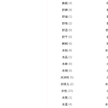
姝妮
(4)
舒婵
(9)
舒涵
(1)
舒珞
(2)
舒适
(0)
舒于
(0)
树梢
(6)
水灿
(8)
水
水晶
(1)
水林
(0)
水翎
(0)
水沐铃
(5)
水情儿
(2)
水
水色
(15)
水熊
(1)
水遥
(4)
水