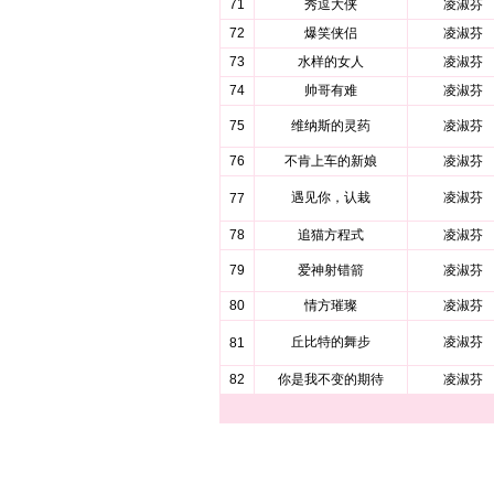
71
秀逗大侠
凌淑芬
72
爆笑侠侣
凌淑芬
73
水样的女人
凌淑芬
74
帅哥有难
凌淑芬
75
维纳斯的灵药
凌淑芬
76
不肯上车的新娘
凌淑芬
遇见你，认栽
凌淑芬
77
78
追猫方程式
凌淑芬
79
爱神射错箭
凌淑芬
80
情方璀璨
凌淑芬
丘比特的舞步
凌淑芬
81
82
你是我不变的期待
凌淑芬