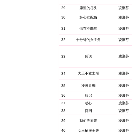
29
愿望的尽头
凌淑芬
30
坏心女配角
凌淑芬
31
情在不能醒
凌淑芬
32
十分钟的女主角
凌淑芬
传说
凌淑芬
33
大王不敌太后
凌淑芬
34
沙漠青梅
凌淑芬
35
36
胎记
凌淑芬
37
动心
凌淑芬
38
拼图
凌淑芬
我们等着瞧
凌淑芬
39
40
女王征服王夫
凌淑芬