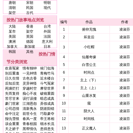
唐朝
宋朝
明朝
清朝
民国
现代
架空
古代
按热门故事地点浏览
编号
作品
作者
大陆
香港
台湾
1
俯仰无愧
凌淑芬
某市
架空
外国
美国
英国
法国
2
坏皇后
凌淑芬
澳洲
德国
意大利
加拿大
新加坡
日本
小红帽
凌淑芬
3
韩国
其他
按热门情
4
仙履奇缘
凌淑芬
节分类浏览
5
白雪公主
凌淑芬
欢喜冤家
情有独钟
候门似海
6
时间点
凌淑芬
别后重逢
一见钟情
青梅竹马
日久生情
古色古香
近水楼台
7
主上（下）
凌淑芬
后知后觉
灵异神怪
斗气冤家
8
主上（上）
凌淑芬
死缠烂打
穿越时空
摩登世界
失而复得
痴心不改
破镜重圆
9
山重水复
凌淑芬
苦尽甘来
误打误撞
暗恋成真
10
窥
凌淑芬
豪门世家
江湖恩怨
弄假成真
公司恋情
清新隽永
阴差阳错
11
阴大人
凌淑芬
命中注定
前世今生
巧取豪夺
报仇雪恨
春风一度
帝王将相
12
时间线
凌淑芬
误会重重
青春校园
细水长流
13
正义魔人
凌淑芬
天之娇子
黑帮情仇
患得患失