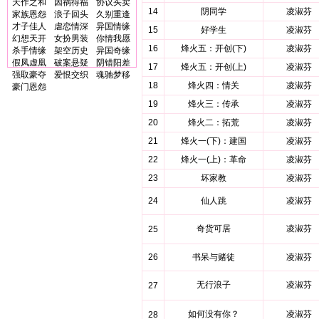
天作之和
因祸得福
协议买卖
14
阴同学
凌淑芬
家族恩怨
浪子回头
久别重逢
才子佳人
虐恋情深
异国情缘
15
好学生
凌淑芬
幻想天开
女扮男装
你情我愿
16
烽火五：开创(下)
凌淑芬
杀手情缘
架空历史
异国奇缘
假凤虚凰
破案悬疑
阴错阳差
17
烽火五：开创(上)
凌淑芬
强取豪夺
爱恨交织
魂驰梦移
18
烽火四：情关
凌淑芬
豪门恩怨
19
烽火三：传承
凌淑芬
20
烽火二：拓荒
凌淑芬
21
烽火一(下)：建国
凌淑芬
22
烽火一(上)：革命
凌淑芬
23
坏家教
凌淑芬
24
仙人跳
凌淑芬
奇货可居
凌淑芬
25
26
书呆与赌徒
凌淑芬
无行浪子
凌淑芬
27
如何没有你？
凌淑芬
28