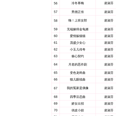
冷冬寒梅
凌淑芬
56
57
男佣正传
凌淑芬
嗨！上班女郎
凌淑芬
58
59
无端嫁得金龟婿
凌淑芬
60
爱情躲猫猫
凌淑芬
61
茂盛少女心
凌淑芬
62
小玉儿传奇
凌淑芬
63
偷心契约
凌淑芬
64
月老的恶作剧
凌淑芬
65
变色龙终曲
凌淑芬
66
猫儿眼续曲
凌淑芬
我的冤家是偶像
凌淑芬
67
68
四季豆恋曲
凌淑芬
69
娇女出招
凌淑芬
70
俏皮小妞
凌淑芬