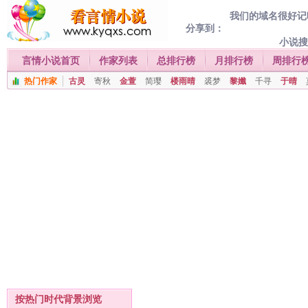
我们的域名很好记喔
分享到：
小说
言情小说首页
作家列表
总排行榜
月排行榜
周排行
热门作家
古灵
寄秋
金萱
简璎
楼雨晴
裘梦
黎孅
千寻
于晴
按热门时代背景浏览