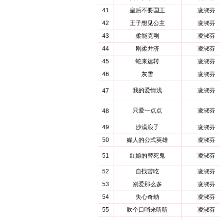
41
皇后不要国王
凌淑芬
42
王子想见公主
凌淑芬
43
柔能克刚
凌淑芬
44
刚柔并济
凌淑芬
45
蛇来运转
凌淑芬
46
灰雪
凌淑芬
我的爱情浅
凌淑芬
47
只爱一点点
凌淑芬
48
49
沙漠浪子
凌淑芬
50
媒人的公式英雄
凌淑芬
51
红娘的替死鬼
凌淑芬
52
自找苦吃
凌淑芬
53
别爱那么多
凌淑芬
54
失心奇劫
凌淑芬
55
吹个口哨来听听
凌淑芬