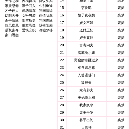
14
跑堂千金
裘梦
天作之和
因祸得福
协议买卖
家族恩怨
浪子回头
久别重逢
15
窃香郎
裘梦
才子佳人
虐恋情深
异国情缘
16
娘子夜夜愁
裘梦
幻想天开
女扮男装
你情我愿
杀手情缘
架空历史
异国奇缘
17
妖女不妖
裘梦
假凤虚凰
破案悬疑
阴错阳差
强取豪夺
爱恨交织
魂驰梦移
18
道姑王妃
裘梦
豪门恩怨
19
奸夫赢妇
裘梦
20
富贵闲夫
裘梦
21
窝藏兔小姐
裘梦
22
野蛮娇妻砸过来
裘梦
23
相爷请息怒
裘梦
24
入赘进佛门
裘梦
25
狐狸夫
裘梦
26
家有邪夫
裘梦
27
王妃快上榻
裘梦
28
我家妖孽
裘梦
29
肃王千岁
裘梦
30
将军出阁
裘梦
31
大瘟神
裘梦