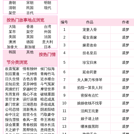
唐朝
宋朝
明朝
清朝
民国
现代
架空
古代
按热门故事地点浏览
编号
作品
作者
大陆
香港
台湾
1
宠妻入骨
裘梦
某市
架空
外国
美国
英国
法国
2
霉女喜嫁
裘梦
澳洲
德国
意大利
3
嫁君改命
裘梦
加拿大
新加坡
日本
韩国
其他
4
挂名皇后
裘梦
按热门情
节分类浏览
5
珍宝归来
裘梦
欢喜冤家
情有独钟
候门似海
6
延命药妻
裘梦
别后重逢
一见钟情
青梅竹马
日久生情
古色古香
近水楼台
7
夫人舞刀爷弹琴
裘梦
后知后觉
灵异神怪
斗气冤家
8
掐指一算良人到
裘梦
死缠烂打
穿越时空
摩登世界
失而复得
痴心不改
破镜重圆
9
密探有点忙
裘梦
苦尽甘来
误打误撞
暗恋成真
10
娘娘收钱不找零
裘梦
豪门世家
江湖恩怨
弄假成真
公司恋情
清新隽永
阴差阳错
11
活阎王坑妻
裘梦
命中注定
前世今生
巧取豪夺
12
娘子请上轿
裘梦
报仇雪恨
春风一度
帝王将相
误会重重
青春校园
细水长流
13
哪来腹黑郎
裘梦
天之娇子
黑帮情仇
患得患失