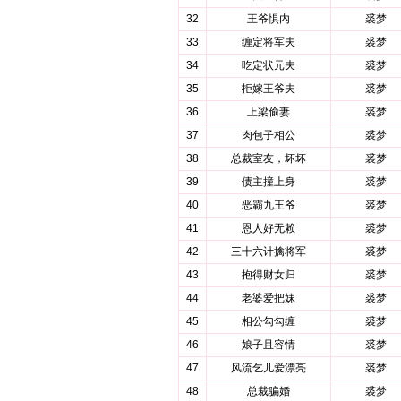
32
王爷惧内
裘梦
33
缠定将军夫
裘梦
34
吃定状元夫
裘梦
35
拒嫁王爷夫
裘梦
36
上梁偷妻
裘梦
37
肉包子相公
裘梦
38
总裁室友，坏坏
裘梦
39
债主撞上身
裘梦
40
恶霸九王爷
裘梦
41
恩人好无赖
裘梦
42
三十六计擒将军
裘梦
43
抱得财女归
裘梦
44
老婆爱把妹
裘梦
45
相公勾勾缠
裘梦
46
娘子且容情
裘梦
47
风流乞儿爱漂亮
裘梦
48
总裁骗婚
裘梦