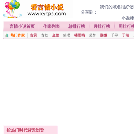
我们的域名很好记喔
分享到：
小说
言情小说首页
作家列表
总排行榜
月排行榜
周排行
热门作家
古灵
寄秋
金萱
简璎
楼雨晴
裘梦
黎孅
千寻
于晴
按热门时代背景浏览