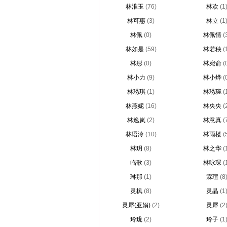
林淮玉
(76)
林欢
(1
林可惠
(3)
林立
(1
林佩
(0)
林佩情
(
林如是
(59)
林若秧
(
林彤
(0)
林宛俞
(
林小力
(9)
林小烨
(
林琇琪
(1)
林琇琬
(
林燕妮
(16)
林央央
(
林逸岚
(2)
林意真
(
林语泠
(10)
林雨楼
(
林玥
(8)
林之华
(
临歌
(3)
林咏琛
(
琳那
(1)
霖瑄
(8
灵枫
(8)
灵晶
(1
灵犀(亚娟)
(2)
灵犀
(2
玲珑
(2)
玲子
(1