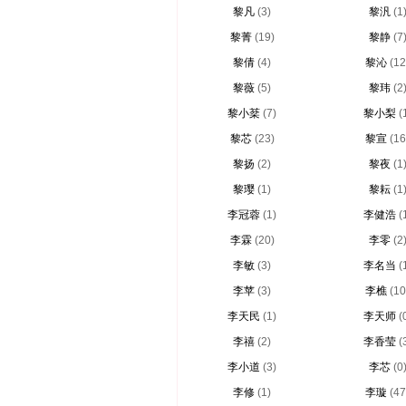
黎凡
(3)
黎汎
(1
黎菁
(19)
黎静
(7
黎倩
(4)
黎沁
(12
黎薇
(5)
黎玮
(2
黎小棻
(7)
黎小梨
(
黎芯
(23)
黎宣
(16
黎扬
(2)
黎夜
(1
黎璎
(1)
黎耘
(1
李冠蓉
(1)
李健浩
(
李霖
(20)
李零
(2
李敏
(3)
李名当
(
李苹
(3)
李樵
(10
李天民
(1)
李天师
(
李禧
(2)
李香莹
(
李小道
(3)
李芯
(0
李修
(1)
李璇
(47