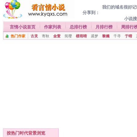
我们的域名很好记喔
分享到：
小说
言情小说首页
作家列表
总排行榜
月排行榜
周排行
热门作家
古灵
寄秋
金萱
简璎
楼雨晴
裘梦
黎孅
千寻
于晴
按热门时代背景浏览