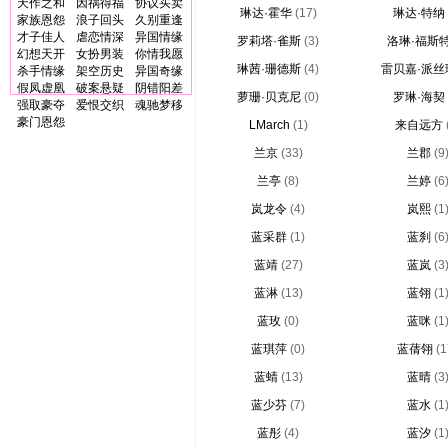
天作之和
因祸得福
协议买卖
琳达·霍华
(17)
琳达·特纳
家族恩怨
浪子回头
久别重逢
才子佳人
虐恋情深
异国情缘
罗莉塔·雀斯
(3)
洛琳·福斯
幻想天开
女扮男装
你情我愿
琳茜·珊德斯
(4)
雷贝嘉·派丝
杀手情缘
架空历史
异国奇缘
假凤虚凰
破案悬疑
阴错阳差
萝珊·贝克尼
(0)
罗琳·海契
强取豪夺
爱恨交织
魂驰梦移
豪门恩怨
LMarch
(1)
来自远方
兰京
(33)
兰郡
(9
兰亭
(8)
兰婷
(6
岚龙令
(4)
岚熙
(1
蓝采群
(1)
蓝刹
(6
蓝靖
(27)
蓝岚
(3
蓝淋
(13)
蓝翎
(1
蓝玫
(0)
蓝咪
(1
蓝琪萍
(0)
蓝蒨翎
(1
蓝蜻
(13)
蓝晴
(3
蓝少芬
(7)
蓝水
(1
蓝彤
(4)
蓝汐
(1