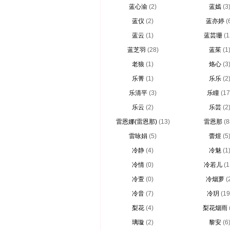
蓝心渝
(2)
蓝嫣
(3
蓝仪
(2)
蓝亦婷
(
蓝云
(1)
蓝芸珊
(1
蓝芝羽
(28)
蓝茱
(1
老狼
(1)
烙心
(3
乐菁
(1)
乐乐
(2
乐清平
(3)
乐瞳
(17
乐云
(2)
乐芸
(2
雷恩娜(雷恩那)
(13)
雷恩那
(8
雷咏娟
(5)
蕾煜
(5
冷静
(4)
冷魅
(1
冷情
(0)
冷若儿
(1
冷萱
(0)
冷烟萝
(
冷音
(7)
冷玥
(19
梨花
(4)
梨花烟雨
璃璇
(2)
黎安
(6