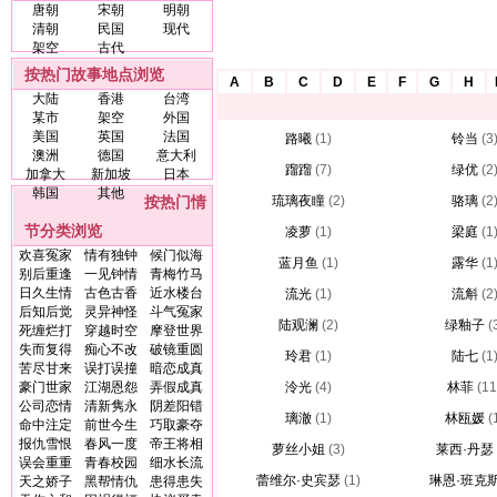
唐朝
宋朝
明朝
清朝
民国
现代
架空
古代
按热门故事地点浏览
A
B
C
D
E
F
G
H
大陆
香港
台湾
某市
架空
外国
美国
英国
法国
路曦
(1)
铃当
(3
澳洲
德国
意大利
蹓蹓
(7)
绿优
(2
加拿大
新加坡
日本
韩国
其他
按热门情
琉璃夜瞳
(2)
骆璃
(2
节分类浏览
凌萝
(1)
梁庭
(1
欢喜冤家
情有独钟
候门似海
蓝月鱼
(1)
露华
(1
别后重逢
一见钟情
青梅竹马
日久生情
古色古香
近水楼台
流光
(1)
流斛
(2
后知后觉
灵异神怪
斗气冤家
陆观澜
(2)
绿釉子
(
死缠烂打
穿越时空
摩登世界
失而复得
痴心不改
破镜重圆
玲君
(1)
陆七
(1
苦尽甘来
误打误撞
暗恋成真
豪门世家
江湖恩怨
弄假成真
泠光
(4)
林菲
(11
公司恋情
清新隽永
阴差阳错
璃澈
(1)
林瓯媛
(
命中注定
前世今生
巧取豪夺
报仇雪恨
春风一度
帝王将相
萝丝小姐
(3)
莱西·丹瑟
误会重重
青春校园
细水长流
蕾维尔·史宾瑟
(1)
琳恩·班克
天之娇子
黑帮情仇
患得患失