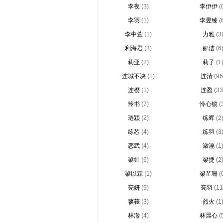
李夜
(3)
李伊伊
(
李羽
(1)
李昱臻
(
李中萱
(1)
力雅
(3
利海君
(3)
郦洁
(6
莉亚
(2)
莉子
(1
连城不决
(1)
连清
(96
连樱
(1)
连盈
(33
怜书
(7)
怜心锁
(
琏颍
(2)
练晖
(2
练芯
(4)
练羽
(3
恋武
(4)
潋滟
(1
梁虹
(6)
梁捷
(2
梁以霖
(1)
梁芷珊
(
亮妍
(9)
亮羽
(11
蓼莪
(3)
烈火
(1
林澈
(4)
林晨心
(