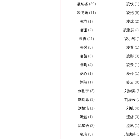
凌豹姿
(39)
凌钗
(1
凌飞扬
(11)
凌妃
(9
凌均
(1)
凌珑
(2
凌珊
(2)
凌淑芬
(8
凌霄
(41)
凌小纯
(
凌煖
(5)
凌萱
(1
凌茵
(3)
凌影
(3
凌昀
(4)
凌云
(1
菱心
(1)
菱荇
(1
翎翔
(1)
聆云
(0
刘彬宁
(3)
刘崇美
(
刘玲蕙
(1)
刘濛云
(
刘怡洁
(1)
刘毓
(4
流觞
(1)
流舒
(3
流星语
(2)
流夙
(1
琉璃
(5)
琉璃碧
(