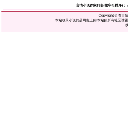
言情小说作家列表(按字母排序)：
Copyright ©
看言
本站收录小说的是网友上传!本站的所有社区话
执