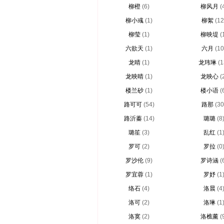
柳橙
(6)
柳风月
(
柳小彧
(1)
柳絮
(12
柳莹
(1)
柳映堤
(
六欲天
(1)
六月
(10
龙晴
(1)
龙玮琳
(1
龙映晴
(1)
龙映心
(
楼兰砂
(1)
楼小语
(
路可可
(54)
路那
(30
路沂蓁
(14)
璐璐
(8
璐笙
(3)
乱红
(1
罗可
(2)
罗拉
(0
罗沙伦
(9)
罗诗涵
(
罗宜蓉
(1)
罗妤
(1
络石
(4)
洛晨
(4
洛可
(2)
洛琳
(1
洛寞
(2)
洛樵薰
(