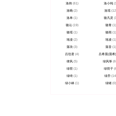
洛炜
(61)
洛小纯
(
洛旸
(2)
洛瑶
(12
洛单
(1)
骆凡灵
(
骆沁
(19)
骆青
(1
骆瑶
(1)
骆雨
(1
珞淩
(2)
珞凌
(1
落玦
(3)
落音
(1
吕玟君
(4)
吕希晨(晨希
律风
(5)
绿风筝
(6
绿荷
(1)
绿荷子
(
绿绮
(1)
绿乔
(14
绿小林
(1)
绿绪
(0