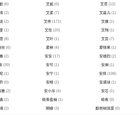
默
(6)
艾妮
(0)
艾霓
(12)
情
(2)
艾柔
(7)
艾蕊儿
(1)
缇
(2)
艾佟
(171)
艾微
(1)
雯
(1)
艾玟
(20)
艾翔
(1)
雪
(8)
艾叶
(1)
艾芸
(7)
丽丝
(6)
爱林
(4)
爱情果
(1)
雅
(2)
安安
(17)
安德烈
(2)
靖
(30)
安可
(1)
安俐
(1)
尼
(1)
安宁
(1)
安琪
(106)
乔
(0)
安晴
(2)
安裘绿
(1)
西雅
(2)
安小乐
(4)
安芯
(1)
礁
(2)
暗香盈袖
(1)
暗夜
(0)
涌
(2)
闇瞳
(3)
黯然销混蛋
(0)