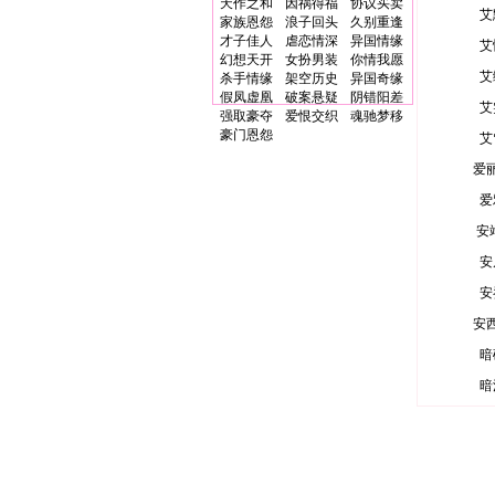
天作之和
因祸得福
协议买卖
艾
家族恩怨
浪子回头
久别重逢
才子佳人
虐恋情深
异国情缘
艾
幻想天开
女扮男装
你情我愿
艾
杀手情缘
架空历史
异国奇缘
假凤虚凰
破案悬疑
阴错阳差
艾
强取豪夺
爱恨交织
魂驰梦移
豪门恩怨
艾
爱
爱
安
安
安
安
暗
暗