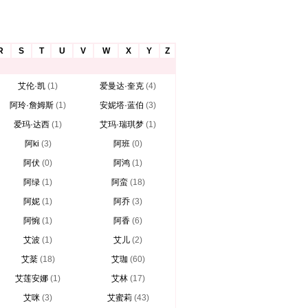
R
S
T
U
V
W
X
Y
Z
艾伦·凯
(1)
爱曼达·奎克
(4)
阿玲·詹姆斯
(1)
安妮塔·蓝伯
(3)
爱玛·达西
(1)
艾玛·瑞琪梦
(1)
阿ki
(3)
阿班
(0)
阿伏
(0)
阿鸿
(1)
阿绿
(1)
阿蛮
(18)
阿妮
(1)
阿乔
(3)
阿惋
(1)
阿香
(6)
艾波
(1)
艾儿
(2)
艾棻
(18)
艾珈
(60)
艾莲安娜
(1)
艾林
(17)
艾咪
(3)
艾蜜莉
(43)