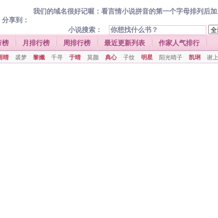
我们的域名很好记喔：看言情小说拼音的第一个字母排列后加上.com
分享到：
小说搜索：
行榜
月排行榜
周排行榜
最近更新列表
作家人气排行
雨晴
裘梦
黎孅
千寻
于晴
莫颜
典心
子纹
明星
阳光晴子
凯琍
谢