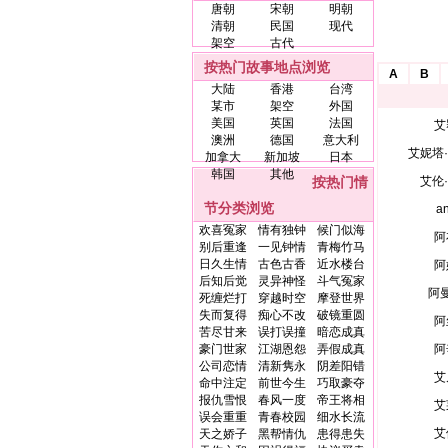
唐朝
宋朝
明朝
清朝
民国
现代
架空
古代
按热门故事地点浏览
A
B
大陆
香港
台湾
某市
架空
外国
美国
英国
法国
艾
澳洲
德国
意大利
艾妮塔
加拿大
新加坡
日本
韩国
其他
按热门情
艾伦
节分类浏览
a
欢喜冤家
情有独钟
候门似海
阿
别后重逢
一见钟情
青梅竹马
日久生情
古色古香
近水楼台
阿
后知后觉
灵异神怪
斗气冤家
阿
死缠烂打
穿越时空
摩登世界
失而复得
痴心不改
破镜重圆
阿
苦尽甘来
误打误撞
暗恋成真
豪门世家
江湖恩怨
弄假成真
阿
公司恋情
清新隽永
阴差阳错
艾
命中注定
前世今生
巧取豪夺
报仇雪恨
春风一度
帝王将相
艾
误会重重
青春校园
细水长流
艾
天之娇子
黑帮情仇
患得患失