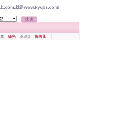
,就是www.kyqxs.com!
上薰
绿光
凌淑芬
梅贝儿