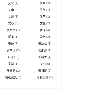
艾宁
(4)
艾晴
(2)
艾桑
(4)
艾丝
(1)
艾维
(3)
艾苇
(1)
艾心
(3)
艾星
(2)
艾芷茵
(1)
爱琤
(4)
爱染
(1)
爱煞
(2)
安婕
(7)
安洁怡
(1)
安茉绘
(2)
安那苏
(1)
安琦
(13)
安绮萱
(1)
安司
(1)
安彤
(6)
安雪丽
(1)
安祖缇
(9)
暗夜流光
(6)
暗夜行路
(1)