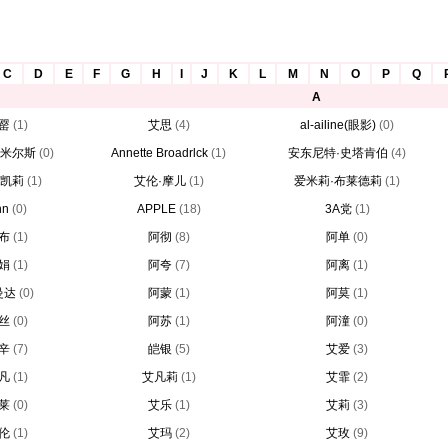
C
D
E
F
G
H
I
J
K
L
M
N
O
P
Q
A
罂
(1)
艾思
(4)
al-ailine(眼影)
(0)
·米尔斯
(0)
Annette Broadrlck
(1)
安东尼特·史塔肯伯
(4)
·凯莉
(1)
艾伦·摩儿
(1)
爱米莉·布莱德莉
(1)
nn
(0)
APPLE
(18)
3A党
(1)
布
(1)
阿彻
(8)
阿单
(0)
娟
(1)
阿夸
(7)
阿离
(1)
曼达
(0)
阿蒙
(1)
阿莫
(1)
丝
(0)
阿苏
(1)
阿潼
(0)
辛
(7)
皑银
(5)
艾爱
(3)
凡
(1)
艾凡莉
(1)
艾霏
(2)
莱
(0)
艾乐
(1)
艾莉
(3)
伦
(1)
艾玛
(2)
艾玫
(9)