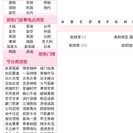
唐朝
宋朝
明朝
清朝
民国
现代
架空
古代
按热门故事地点浏览
A
B
C
D
E
F
G
H
大陆
香港
台湾
某市
架空
外国
美国
英国
法国
欧静萱
(1)
奥莉维亚·
澳洲
德国
意大利
欧阳青
(33)
欧阳瑞
加拿大
新加坡
日本
韩国
其他
按热门情
节分类浏览
欢喜冤家
情有独钟
候门似海
别后重逢
一见钟情
青梅竹马
日久生情
古色古香
近水楼台
后知后觉
灵异神怪
斗气冤家
死缠烂打
穿越时空
摩登世界
失而复得
痴心不改
破镜重圆
苦尽甘来
误打误撞
暗恋成真
豪门世家
江湖恩怨
弄假成真
公司恋情
清新隽永
阴差阳错
命中注定
前世今生
巧取豪夺
报仇雪恨
春风一度
帝王将相
误会重重
青春校园
细水长流
天之娇子
黑帮情仇
患得患失