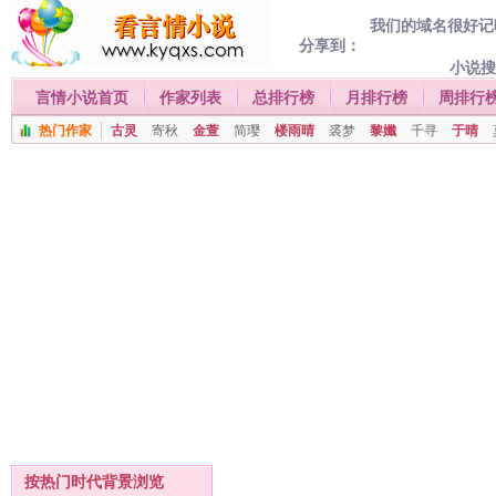
我们的域名很好记喔
分享到：
小说
言情小说首页
作家列表
总排行榜
月排行榜
周排行
热门作家
古灵
寄秋
金萱
简璎
楼雨晴
裘梦
黎孅
千寻
于晴
按热门时代背景浏览