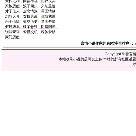
天作之和
因祸得福
协议买卖
家族恩怨
浪子回头
久别重逢
才子佳人
虐恋情深
异国情缘
幻想天开
女扮男装
你情我愿
杀手情缘
架空历史
异国奇缘
假凤虚凰
破案悬疑
阴错阳差
强取豪夺
爱恨交织
魂驰梦移
豪门恩怨
言情小说作家列表(按字母排序)：
Copyright ©
看言
本站收录小说的是网友上传!本站的所有社区话
执