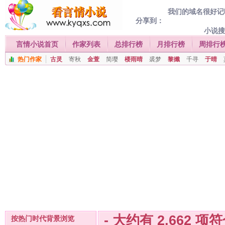
我们的域名很好记喔
分享到：
小说
言情小说首页
作家列表
总排行榜
月排行榜
周排行
热门作家
古灵
寄秋
金萱
简璎
楼雨晴
裘梦
黎孅
千寻
于晴
- 大约有
2,662
项符
按热门时代背景浏览