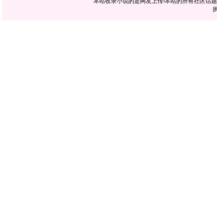
本站收录小说的是网友上传!本站的所有社区话
执