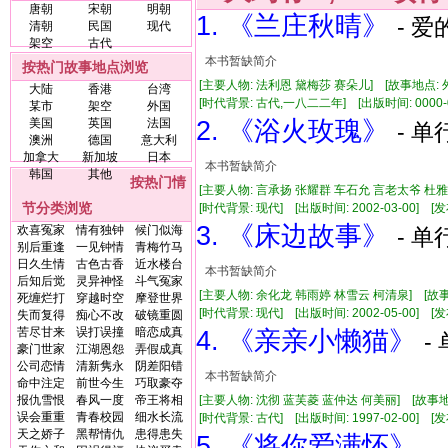
唐朝
宋朝
明朝
1. 《兰庄秋晴》
- 爱
清朝
民国
现代
架空
古代
本书暂缺简介
按热门故事地点浏览
[主要人物: 法利恩 黛梅莎 赛朵儿] [故事地点: 
大陆
香港
台湾
[时代背景: 古代,一八二二年] [出版时间: 0000-00-
某市
架空
外国
美国
英国
法国
2. 《浴火玫瑰》
- 单
澳洲
德国
意大利
加拿大
新加坡
日本
本书暂缺简介
韩国
其他
按热门情
[主要人物: 言承扬 张耀群 车石允 言老太爷 杜雅
节分类浏览
[时代背景: 现代] [出版时间: 2002-03-00] [发布
3. 《床边故事》
欢喜冤家
情有独钟
候门似海
- 单
别后重逢
一见钟情
青梅竹马
日久生情
古色古香
近水楼台
本书暂缺简介
后知后觉
灵异神怪
斗气冤家
[主要人物: 余化龙 韩雨婷 林雪云 柯清泉] [故事
死缠烂打
穿越时空
摩登世界
[时代背景: 现代] [出版时间: 2002-05-00] [发布时
失而复得
痴心不改
破镜重圆
苦尽甘来
误打误撞
暗恋成真
4. 《亲亲小懒猫》
-
豪门世家
江湖恩怨
弄假成真
公司恋情
清新隽永
阴差阳错
本书暂缺简介
命中注定
前世今生
巧取豪夺
报仇雪恨
春风一度
帝王将相
[主要人物: 沈彻 蓝芙菱 蓝仲达 何美丽] [故事地
误会重重
青春校园
细水长流
[时代背景: 古代] [出版时间: 1997-02-00] [发布
天之娇子
黑帮情仇
患得患失
5. 《将你爱满怀》
-