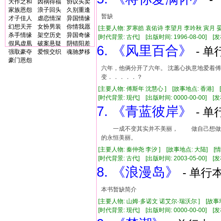
天作之和
因祸得福
协议买卖
家族恩怨
浪子回头
久别重逢
暂缺
才子佳人
虐恋情深
异国情缘
幻想天开
女扮男装
你情我愿
[主要人物: 罗寒皓 袁佑诗 李望月 李吟秋 寅月 
杀手情缘
架空历史
异国奇缘
[时代背景: 古代] [出版时间: 1996-08-00] [发布
假凤虚凰
破案悬疑
阴错阳差
6. 《风里百合》
- 单
强取豪夺
爱恨交织
魂驰梦移
豪门恩怨
六年，他俩分开了六年。 沈蕙心执意地爱着傅
变．．．．．？
[主要人物: 傅斯年 沈慧心 ] [故事地点: 香港]
[时代背景: 现代] [出版时间: 0000-00-00] [发布
7. 《青蓝彼岸》
- 单
一成不变其实并不美丽， 做自己想做
的永恒美丽。
[主要人物: 秦仲尧 李汐 ] [故事地点: 大陆] [
[时代背景: 古代] [出版时间: 2003-05-00] [发布
8. 《浪漫岛》
- 单行本
本书暂缺简介
[主要人物: 山姆·多诺文 诺艾尔·瑞沃尔 ] [故
[时代背景: 现代] [出版时间: 0000-00-00] [发布